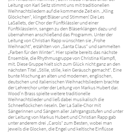
Leitung von Karl Seitz stimmt uns mit traditionellen
Weihnachtsliedern auf die kommende Zeit ein. „Kling
Glöckchen“, klinget Bläser und Stimmen! Die Les
LaSallets, der Chor der Fünftklässler und einer
Fünftklässlerin, sangen zu den Bläserklängen dazu und
übernahmen anschließend das Programm. Unter der
Leitung von Christian Rapp wünschten sie „Frohe
Weihnacht“, erzählten von „Santa Claus“ und sammelten
„Farben für den Winter“. Hier spielte bereits das nächste
Ensemble, die Rhythmusgruppe von Christina Klampfl,
mit. Diese Gruppe hielt sich zum Glück nicht ganz an den
nächsten Titel „Stille, stille, kein Geräusch gemacht“. Eine
bunte Mischung an alten und modernen, englischen,
deutschen und italienischen Weihnachtsliedern brachte
der Lehrerchor unter der Leitung von Markus Hubert dar.
Wood’n Brass spielte weitere traditionelle
Weihnachtslieder und ließ dabei musikalisch die
Schneeflöckchen rieseln. Der La Salle-Chor mit
Sängerinnen und Sängern aller Jahrgangsstufen und unter
der Leitung von Markus Hubert und Christian Rapp gab
unter anderem drei „Carols“ zum Besten, wobei man
jeweils die Glocken, die Engel und keltische Einflüsse