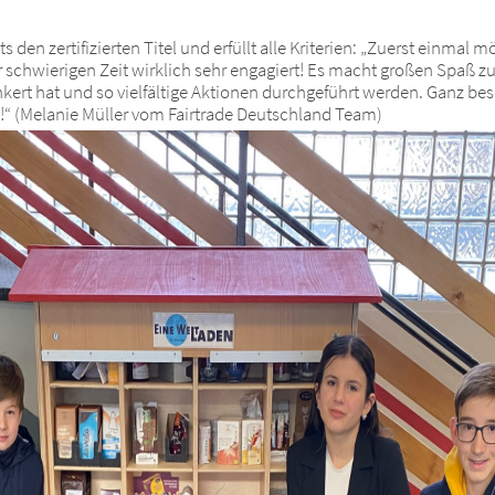
s den zertifizierten Titel und erfüllt alle Kriterien: „Zuerst einmal
der schwierigen Zeit wirklich sehr engagiert! Es macht großen Spaß 
nkert hat und so vielfältige Aktionen durchgeführt werden. Ganz bes
n!“ (Melanie Müller vom Fairtrade Deutschland Team)