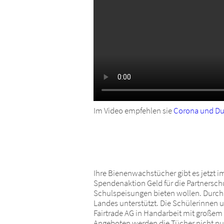
Im Video empfehlen sie
Corona und Du 
Ihre Bienenwachstücher gibt es jetzt i
Spendenaktion Geld für die Partnersch
Schulspeisungen bieten wollen. Durch
Landes unterstützt. Die Schülerinnen 
Fairtrade AG in Handarbeit mit große
Angeboten werden die Tücher nicht nur