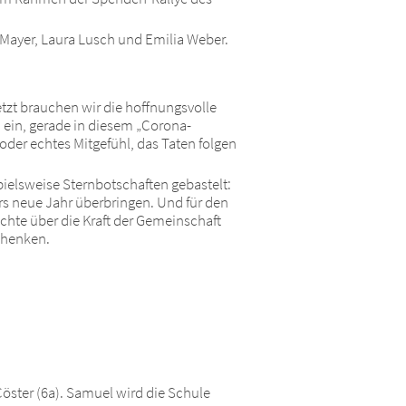
e Mayer, Laura Lusch und Emilia Weber.
jetzt brauchen wir die hoffnungsvolle
 ein, gerade in diesem „Corona-
der echtes Mitgefühl, das Taten folgen
ielsweise Sternbotschaften gebastelt:
rs neue Jahr überbringen. Und für den
chte über die Kraft der Gemeinschaft
chenken.
Cöster (6a). Samuel wird die Schule