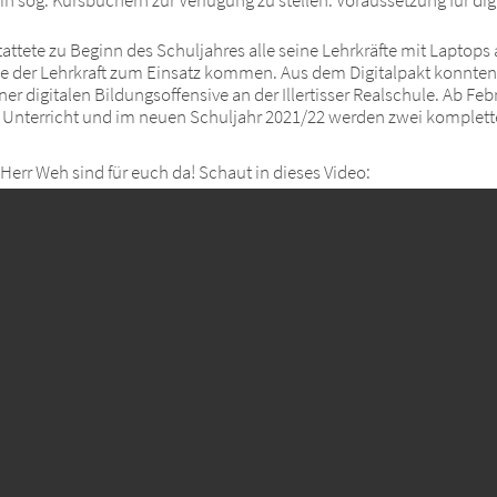
ttete zu Beginn des Schuljahres alle seine Lehrkräfte mit Laptops 
e der Lehrkraft zum Einsatz kommen. Aus dem Digitalpakt konnten 
ner digitalen Bildungsoffensive an der Illertisser Realschule. Ab Febr
 Unterricht und im neuen Schuljahr 2021/22 werden zwei komplette
Herr Weh sind für euch da! Schaut in dieses Video: