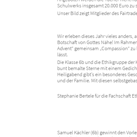
Schulwerks insgesamt 20.000 Euro zu
Unser Bild zeigt Mitglieder des Fairtr
Wir erleben dieses Jahr vieles anders, 
Botschaft von Gottes Nähe! Im Rahmen 
Advent“ gemeinsam „Compassion“ zu leb
lässt.
Die Klasse 6b und die Ethikgruppe der
bunt bemalte Sterne mit einem Gedicht
Heiligabend gibt’s ein besonderes Ges
und der Familie. Mit diesen selbstgeb
Stephanie Bertele für die Fachschaft Et
Samuel Kächler (6b) gewinnt den Vorles