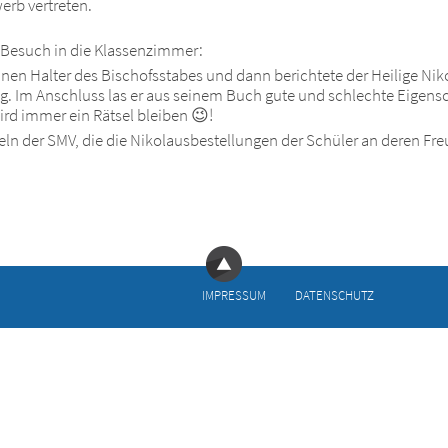
erb vertreten.
Besuch in die Klassenzimmer:
inen Halter des Bischofsstabes und dann berichtete der Heilige Ni
 Im Anschluss las er aus seinem Buch gute und schlechte Eigenscha
ird immer ein Rätsel bleiben 😉!
ln der SMV, die die Nikolausbestellungen der Schüler an deren Freu
IMPRESSUM
DATENSCHUTZ