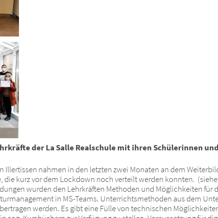
hrkräfte der La Salle Realschule mit ihren Schülerinnen un
le in Illertissen nahmen in den letzten zwei Monaten an dem Weite
te, die kurz vor dem Lockdown noch verteilt werden konnten. (sieh
dungen wurden den Lehrkräften Methoden und Möglichkeiten für de
rrekturmanagement in MS-Teams. Unterrichtsmethoden aus dem Unt
übertragen werden. Es gibt eine Fülle von technischen Möglichkeite
n sog. Kursbüchern zur Verfügung zu stellen. Voraussetzung für digi