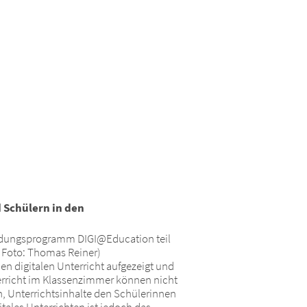
d Schülern in den
rbildungsprogramm DIGI@Education teil
e Foto: Thomas Reiner)
n digitalen Unterricht aufgezeigt und
erricht im Klassenzimmer können nicht
n, Unterrichtsinhalte den Schülerinnen
tales Unterrichten ist jedoch das