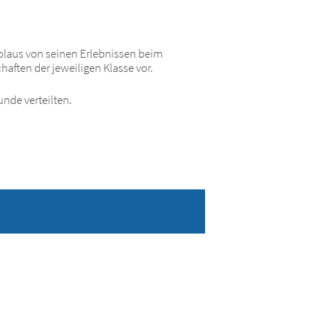
kolaus von seinen Erlebnissen beim
ften der jeweiligen Klasse vor.
nde verteilten.