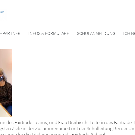
HPARTNER
INFOS & FORMULARE
SCHULANMELDUNG
ICH B
n des Fairtrade-Teams, und Frau Breibisch, Leiterin des Fairtrade-T
tigsten Ziele in der Zusammenarbeit mit der Schulleitung Bei der U
ssetzung für die Titelerneuerung als Fairtrade-School.