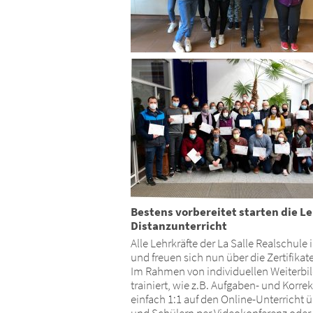
Bestens vorbereitet starten die Le
Distanzunterricht
Alle Lehrkräfte der La Salle Realschu
und freuen sich nun über die Zertifika
Im Rahmen von individuellen Weiterbil
trainiert, wie z.B. Aufgaben- und Ko
einfach 1:1 auf den Online-Unterricht 
und Schülern per Videokonferenz oder i