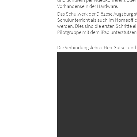
Vorhandensein der Hardware.
Das Schulwerk der Diözese Augsburg sta
Schulunterricht als auch im Homeoffic
werden. Dies sind die ersten Schritte ei
Pilotgruppe mit dem iPad unterstützen
Die Verbindungslehrer Herr Gutser und 