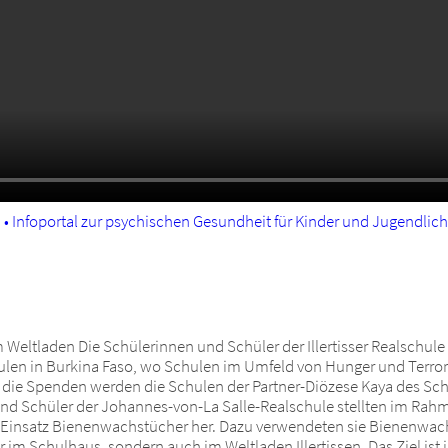
• Infoportal zur psychischen Gesundheit für Kinder und Jugendlic
m Weltladen Die Schülerinnen und Schüler der Illertisser Realschu
ulen in Burkina Faso, wo Schulen im Umfeld von Hunger und Terror
 die Spenden werden die Schulen der Partner-Diözese Kaya des S
und Schüler der Johannes-von-La Salle-Realschule stellten im Rah
m Einsatz Bienenwachstücher her. Dazu verwendeten sie Bienenwac
 im Schulhaus, sondern auch im Weltladen Illertissen. Das Ziel is