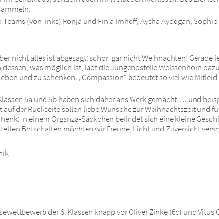
 sammeln.
ade-Teams (von links) Ronja und Finja Imhoff, Aysha Aydogan, Sophi
aber nicht alles ist abgesagt: schon gar nicht Weihnachten! Gerade 
dessen, was möglich ist, lädt die Jungendstelle Weissenhorn dazu
en und zu schenken. „Compassion“ bedeutet so viel wie Mitleid o
 Klassen 5a und 5b haben sich daher ans Werk gemacht…. und beisp
 auf der Rückseite sollen liebe Wünsche zur Weihnachtszeit und fü
chenk: in einem Organza-Säckchen befindet sich eine kleine Geschi
astelten Botschaften möchten wir Freude, Licht und Zuversicht vers
hik
ewettbewerb der 6. Klassen knapp vor Oliver Zinke (6c) und Vitus 