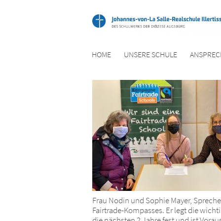
HOME
UNSERE SCHULE
ANSPREC
Frau Nodin und Sophie Mayer, Sprecheri
Fairtrade-Kompasses. Er legt die wich
die nächsten 2 Jahre fest und ist Vorau