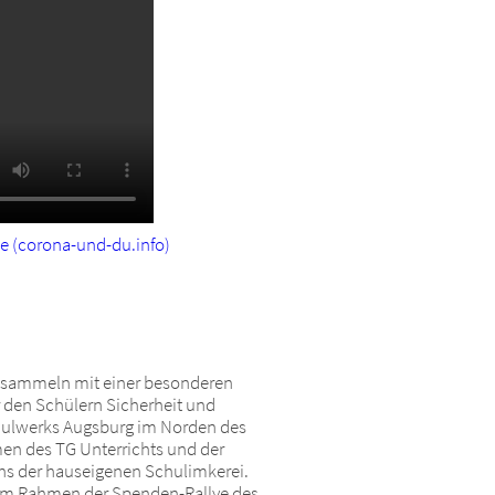
he (corona-und-du.info)
le sammeln mit einer besonderen
 den Schülern Sicherheit und
chulwerks Augsburg im Norden des
men des TG Unterrichts und der
hs der hauseigenen Schulimkerei.
t im Rahmen der Spenden-Rallye des