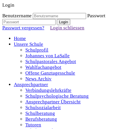
Login
Benutzername
Passwort
Passwort vergessen?
Login schliessen
Home
Unsere Schule
Schulprofil
Johannes von LaSalle
Schulpastorales Angebot
Wahlfachangebot
Offene Ganztagesschule
News Archiv
Ansprechpartner
Verbindungslehrkräfte
Schulpsychologische Beratung
Ansprechpartner Übersicht
Schulsozialarbeit
Schulberatung
Berufsberatung
Tutoren